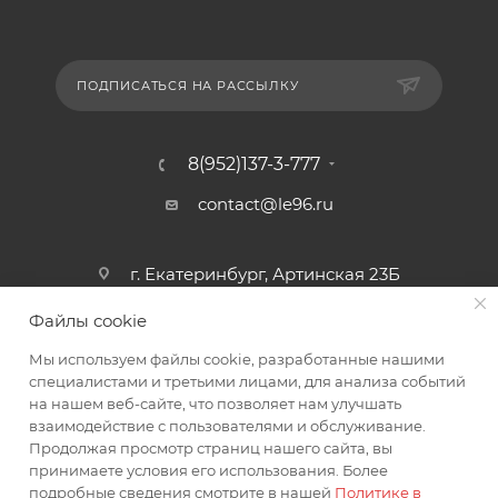
ПОДПИСАТЬСЯ НА РАССЫЛКУ
8(952)137-3-777
contact@le96.ru
г. Екатеринбург, Артинская 23Б
Файлы cookie
Мы используем файлы cookie, разработанные нашими
специалистами и третьими лицами, для анализа событий
на нашем веб-сайте, что позволяет нам улучшать
взаимодействие с пользователями и обслуживание.
2026 © интернет магазин автоаксессуаров
Продолжая просмотр страниц нашего сайта, вы
принимаете условия его использования. Более
подробные сведения смотрите в нашей
Политике в