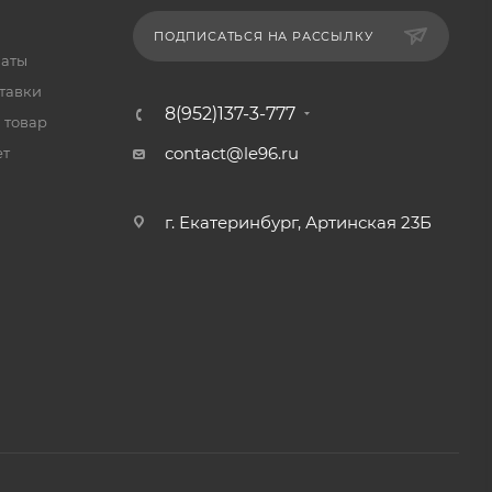
ПОДПИСАТЬСЯ НА РАССЫЛКУ
латы
тавки
8(952)137-3-777
 товар
contact@le96.ru
ет
г. Екатеринбург, Артинская 23Б