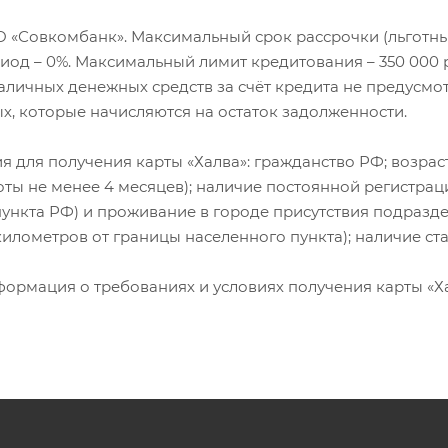
АО «Совкомбанк». Максимальный срок рассрочки (льготн
риод – 0%. Максимальный лимит кредитования – 350 000
наличных денежных средств за счёт кредита не предусмо
ых, которые начисляются на остаток задолженности.
для получения карты «Халва»: гражданство РФ; возраст 
ты не менее 4 месяцев); наличие постоянной регистрац
ункта РФ) и проживание в городе присутствия подразд
 километров от границы населенного пункта); наличие 
рмация о требованиях и условиях получения карты «Ха