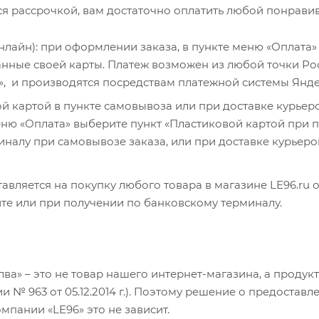
я рассрочкой, вам достаточно оплатить любой понравив
онлайн): при оформлении заказа, в пункте меню «Оплата»
данные своей карты. Платеж возможен из любой точки Р
», и производятся посредствам платежной системы Янд
й картой в пункте самовывоза или при доставке курье
меню «Оплата» выберите пункт «Пластиковой картой при п
налу при самовывозе заказа, или при доставке курьеро
авляется на покупку любого товара в магазине LE96.ru 
те или при получении по банковскому терминалу.
ва» – это не товар нашего интернет-магазина, а продук
и № 963 от 05.12.2014 г.). Поэтому решение о предостав
мпании «LE96» это не зависит.