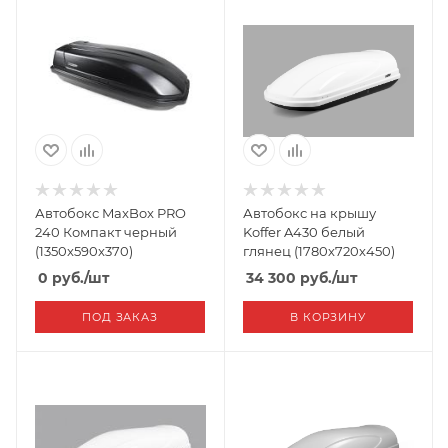
Автобокс MaxBox PRO
Автобокс на крышу
240 Компакт черный
Koffer A430 белый
(1350x590x370)
глянец (1780х720х450)
0
руб.
/шт
34 300
руб.
/шт
ПОД ЗАКАЗ
В КОРЗИНУ