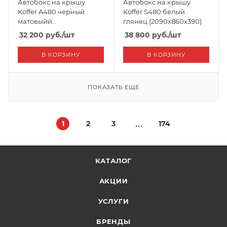
Автобокс на крышу
Автобокс на крышу
Koffer A480 черный
Koffer S480 белый
матовыйй
глянец (2090х860х390)
(1980х820х450)
32 200
руб.
/шт
38 800
руб.
/шт
В КОРЗИНУ
В КОРЗИНУ
ПОКАЗАТЬ ЕЩЕ
1
2
3
174
КАТАЛОГ
АКЦИИ
УСЛУГИ
БРЕНДЫ