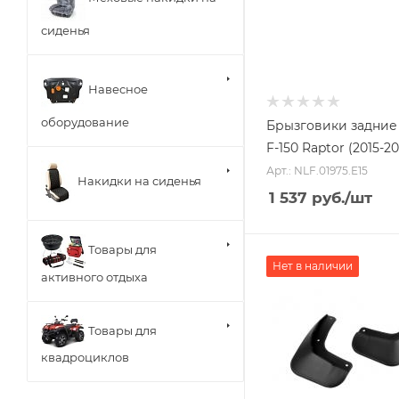
сиденья
Навесное
оборудование
Брызговики задни
F-150 Raptor (2015-20
Арт.: NLF.01975.E15
Накидки на сиденья
1 537
руб.
/шт
Товары для
Нет в наличии
активного отдыха
Товары для
квадроциклов