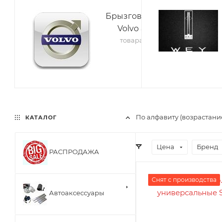
Брызговики
Volvo
4
товара
По алфавиту (возрастани
КАТАЛОГ
Цена
Бренд
РАСПРОДАЖА
Снят с производства
Автоаксессуары