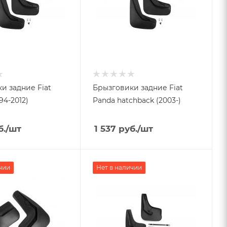
и задние Fiat
Брызговики задние Fiat
94-2012)
Panda hatchback (2003-)
б.
/шт
1 537
руб.
/шт
чии
Нет в наличии