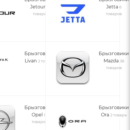
Jetour
Jetta
4
6
товара
товаров
Брызговики
Брызговики
Livan
Mazda
2 товара
38
товаров
Брызговики
Брызговики
Opel
Ora
19
2 товара
товаров