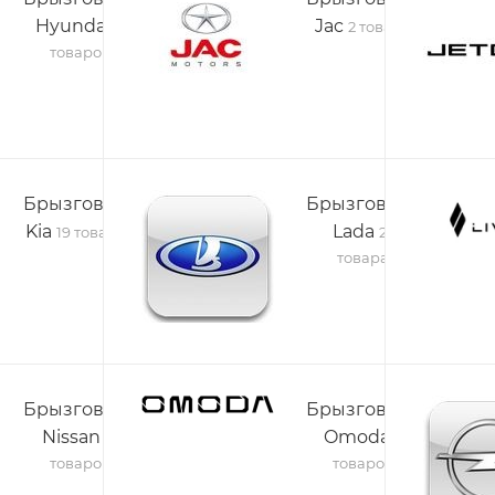
Hyundai
Jac
11
2 товара
товаров
Брызговики
Брызговики
Kia
Lada
19 товаров
22
товара
Брызговики
Брызговики
Nissan
Omoda
15
5
товаров
товаров