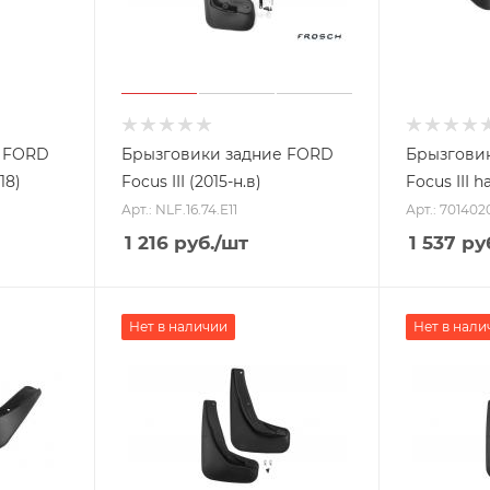
е FORD
Брызговики задние FORD
Брызговик
18)
Focus III (2015-н.в)
Focus III h
Арт.: NLF.16.74.E11
Арт.: 701402
1 216
руб.
/шт
1 537
ру
Нет в наличии
Нет в нали