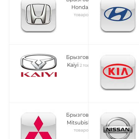
Honda
17
товаров
Брызговики
Kaiyi
2 товара
Брызговики
Mitsubishi
19
товаров