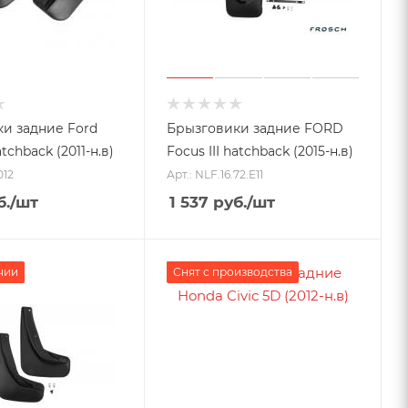
и задние Ford
Брызговики задние FORD
atchback (2011-н.в)
Focus III hatchback (2015-н.в)
012
Арт.: NLF.16.72.E11
б.
/шт
1 537
руб.
/шт
чии
Снят с производства