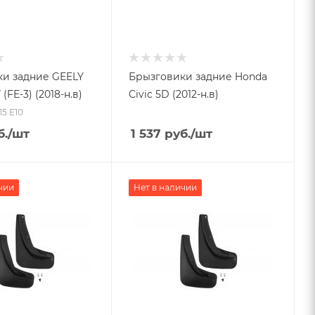
и задние GEELY
Брызговики задние Honda
(FE-3) (2018-н.в)
Civic 5D (2012-н.в)
15.E10
б.
/шт
1 537
руб.
/шт
чии
Нет в наличии