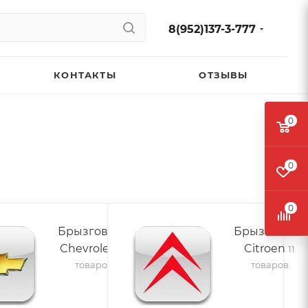
8(952)137-3-777
КОНТАКТЫ
ОТЗЫВЫ
0
0
0
Брызговики
Брызговики
Chevrolet
Citroen
20
11
товаров
товаров