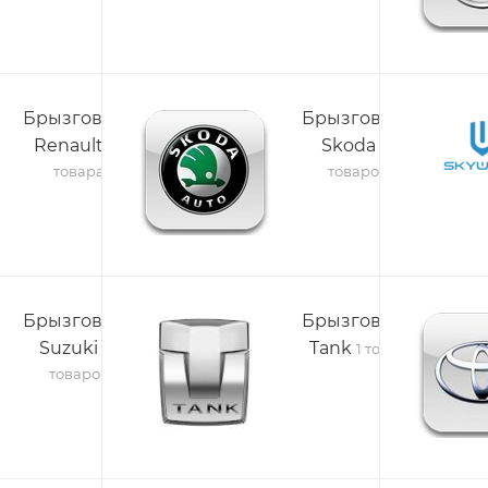
Брызговики
Брызговики
Renault
Skoda
24
18
товара
товаров
Брызговики
Брызговики
Suzuki
Tank
26
1 товар
товаров