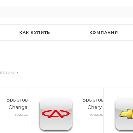
КАК КУПИТЬ
КОМПАНИЯ
зговики
Брызговики
Брызговики
Changan
Chery
4
26
товара
товаров