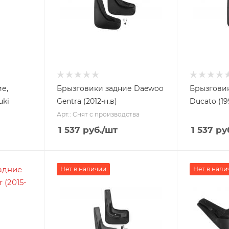
е,
Брызговики задние Daewoo
Брызговик
uki
Gentra (2012-н.в)
Ducato (19
Арт.: Снят с производства
1 537
руб.
/шт
1 537
ру
Нет в наличии
Нет в нали