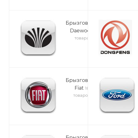
Брызговики
Daewoo
2
товара
Брызговики
Fiat
18
товаров
Брызговики