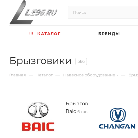
КАТАЛОГ
БРЕНДЫ
Брызговики
566
—
—
—
Главная
Каталог
Навесное оборудование
Бры
Брызговики
Baic
6 товаров