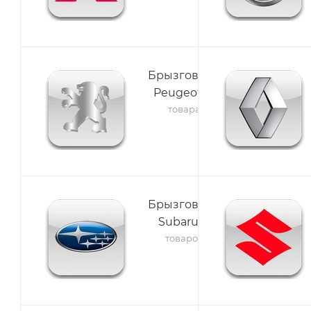
Брызговики
Peugeot
23
товара
Брызговики
Subaru
18
товаров