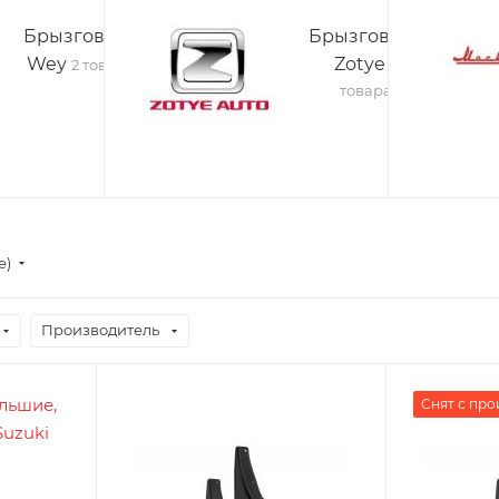
Брызговики
Брызговики
Wey
Zotye
2 товара
3
товара
е)
Производитель
Снят с про