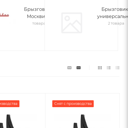
Брызговики
Брызгови
Москвич
универсаль
2
товара
2 товара
изводства
Снят с производства