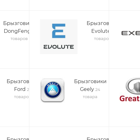
Брызговики
Брызговики
DongFeng
Evolute
7
6
товаров
товаров
Брызговики
Брызговики
Ford
Geely
25
24
товаров
товара
Брызговики
Брызговики