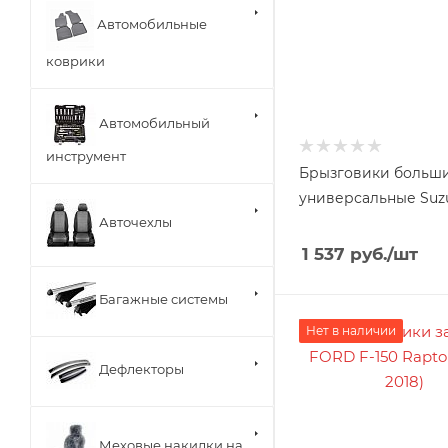
Автомобильные
коврики
Автомобильный
инструмент
Брызговики больши
универсальные Suz
Авточехлы
1 537
руб.
/шт
Багажные системы
Нет в наличии
Дефлекторы
Меховые накидки на