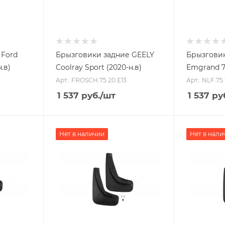
 Ford
Брызговики задние GEELY
Брызговик
н.в)
Coolray Sport (2020-н.в)
Emgrand 7 
Арт.: FROSCH.75.20.E13
Арт.: NLF.75.
1 537
руб.
/шт
1 537
ру
Нет в наличии
Нет в нали